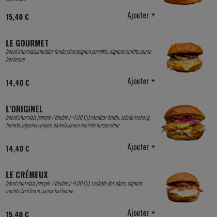
Ajouter
+
15,40 €
LE GOURMET
boeuf charolais,cheddar fondu,champignon persillés, oignons confits,sauce
barbecue
Ajouter
+
14,40 €
L'ORIGINEL
boeuf charolais (simple / double (+4.00 €)),cheddar fondu, salade iceberg,
tomate, oignons rouges, pickels,sauce secrète burgershop
Ajouter
+
14,40 €
LE CRÉMEUX
bœuf charolais (simple / double (+4.00 €)), raclette des alpes, oignons
confits, lard fumé, sauce barbecue
Ajouter
+
15,40 €