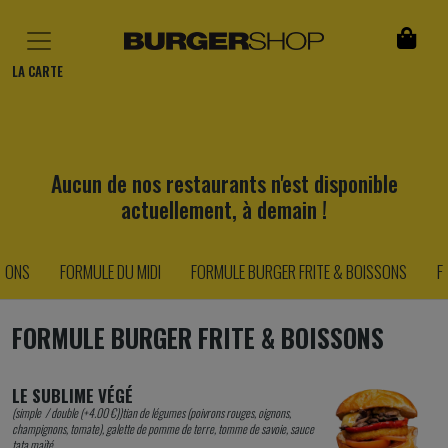
LA CARTE
Aucun de nos restaurants n'est disponible
actuellement, à demain !
SONS
FORMULE DU MIDI
FORMULE BURGER FRITE & BOISSONS
F
FORMULE BURGER FRITE & BOISSONS
LE SUBLIME VÉGÉ
(simple / double (+4.00 €))tian de légumes (poivrons rouges, oignons,
champignons, tomate), galette de pomme de terre, tomme de savoie, sauce
tata maïté