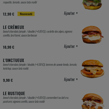
roquette, tomate, sauce tata maïté
Ajouter
+
12,90 €
Nouveauté
LE CRÉMEUX
boeuf charolais (simple / double (+4.00 €)), raclette des alpes, oignons
confits, lard fumé, sauce barbecue
Ajouter
+
10,90 €
L'ONCTUEUX
boeuf charolais (simple / double (+4.00 €)), tomme de savoie fondu, tomate,
ketchup, sauce tata maïté.
Ajouter
+
9,90 €
LE RUSTIQUE
boeuf charolais (simple / double (+4.00 €)), camembert au lait cru,
pastrami, oignons confits, sauce tata maïté