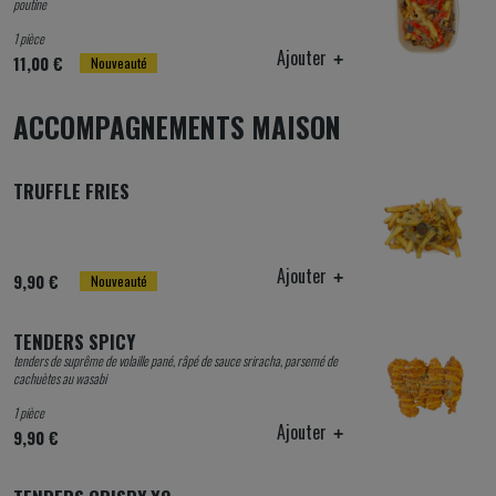
poutine
1 pièce
Ajouter
11,00 €
Nouveauté
ACCOMPAGNEMENTS MAISON
TRUFFLE FRIES
Ajouter
9,90 €
Nouveauté
TENDERS SPICY
tenders de suprême de volaille pané, râpé de sauce sriracha, parsemé de
cachuètes au wasabi
1 pièce
Ajouter
9,90 €