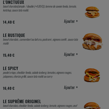
L'ONCTUEUX
bœuf charolais(simple / double (+4.00 €)), tomme de savoie fondu, tomate,
ketchup, sauce tata maïté.
Ajouter
+
14,40 €
LE RUSTIQUE
boeuf charolais , camembert au lait cru, pastrami , oignons confit , sauce tata
maïté
Ajouter
+
15,40 €
LE SPICY
poulet crispy, cheddar fondu, salade iceberg, tomates, oignons rouges,
jalapenos, chorizo grillé, sauce tata maïté au curry
Ajouter
+
16,40 €
LE SUPRÊME ORIGINEL
bœuf charolais, cheddar fondu, salade iceberg, tomate, oignons rouges, œuf