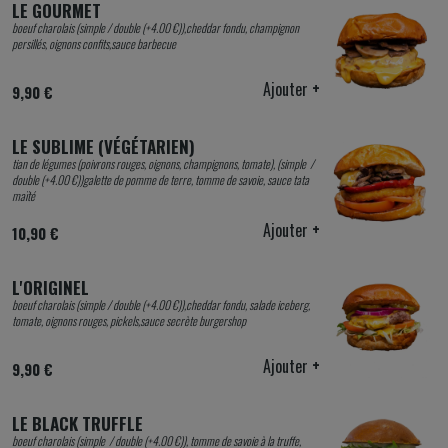
LE GOURMET
boeuf charolais (simple / double (+4.00 €)),cheddar fondu, champignon
persillés, oignons confits,sauce barbecue
Ajouter
+
9,90 €
LE SUBLIME (VÉGÉTARIEN)
tian de légumes (poivrons rouges, oignons, champignons, tomate), (simple /
double (+4.00 €))galette de pomme de terre, tomme de savoie, sauce tata
maïté
Ajouter
+
10,90 €
L'ORIGINEL
boeuf charolais (simple / double (+4.00 €)),cheddar fondu, salade iceberg,
tomate, oignons rouges, pickels,sauce secrète burgershop
Ajouter
+
9,90 €
LE BLACK TRUFFLE
boeuf charolais (simple / double (+4.00 €)), tomme de savoie à la truffe,