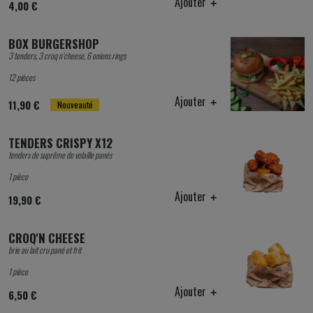
Ajouter
4,00 €
BOX BURGERSHOP
3 tenders, 3 croq n’cheese, 6 onions rings
12 pièces
Ajouter
11,90 €
Nouveauté
TENDERS CRISPY X12
tenders de suprême de volaille panés
1 pièce
Ajouter
19,90 €
CROQ'N CHEESE
brie au lait cru pané et frit
1 pièce
Ajouter
6,50 €