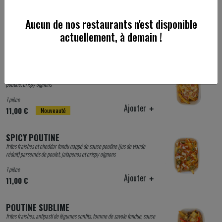
frites et cheddar fondu nappé de sauce poutine (jus de viande réduit)
parsemé de bacon et de crispy oignons
Aucun de nos restaurants n'est disponible
1 pièce
actuellement, à demain !
Ajouter
9,00 €
POUTINE TARTIFLETTE
frites fraiches, raclette des alpes fondue, oignons confits, bacon, sauce
poutine, crispy oignons
1 pièce
Ajouter
11,00 €
Nouveauté
SPICY POUTINE
frites fraiches et cheddar fondu nappé de sauce poutine (jus de viande
réduit) parsemés de poulet, jalapenos et crispy oignons
1 pièce
Ajouter
11,00 €
POUTINE SUBLIME
frites fraiches, antipasti de légumes confits, tomme de savoie fondue, sauce