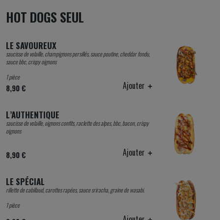
HOT DOGS SEUL
LE SAVOUREUX
saucisse de volaille, champignons persillés, sauce poutine, cheddar fondu,
sauce bbc, crispy oignons
1 pièce
Ajouter
8,90 €
L’AUTHENTIQUE
saucisse de volaille, oignons confits, raclette des alpes, bbc, bacon, crispy
oignons
Ajouter
8,90 €
LE SPÉCIAL
rillette de cabillaud, carottes rapées, sauce sriracha, graine de wasabi.
1 pièce
Ajouter