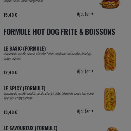
au plat, bacon, sauce burgershop
Ajouter
+
15,40 €
FORMULE HOT DOG FRITE & BOISSONS
LE BASIC (FORMULE)
saucisse de volaille, pickels, cheddar fondu, moutarde américaine, ketchup,
crispy oignons
Ajouter
+
12,40 €
LE SPICY (FORMULE)
saucisse de volaille, cheddar fondu, chorizo grillé, jalapeños, sauce tata maïté
au curry, crispy oignons
Ajouter
+
13,40 €
LE SAVOUREUX (FORMULE)