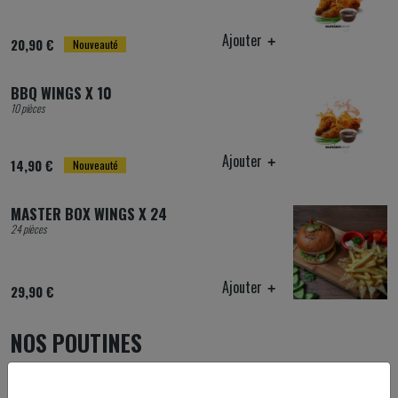
Ajouter
20,90 €
Nouveauté
BBQ WINGS X 10
10 pièces
Ajouter
14,90 €
Nouveauté
MASTER BOX WINGS X 24
24 pièces
Ajouter
29,90 €
NOS POUTINES
ORIGINEL POUTINE