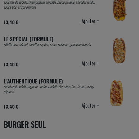
saucisse de volaille, champignons persillés, sauce poutine, cheddar fondu,
sauce bbc, crispy oignons
Ajouter
+
13,40 €
LE SPÉCIAL (FORMULE)
rillette de cabillaud, carottes rapées, sauce sriracha, graine de wasabi.
Ajouter
+
13,40 €
L’AUTHENTIQUE (FORMULE)
saucisse de volaille, oignons confits, raclette des alpes, bbc, bacon, crispy
oignons
Ajouter
+
13,40 €
BURGER SEUL