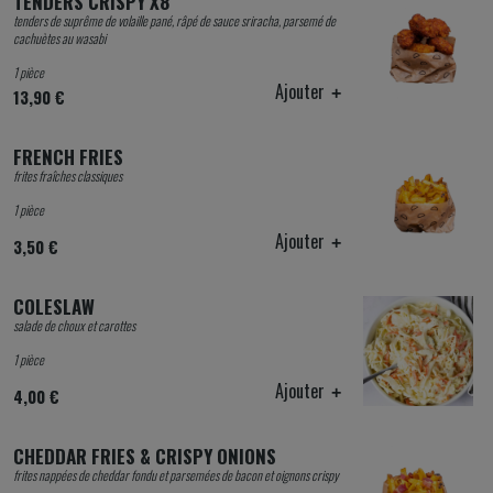
TENDERS CRISPY X8
tenders de suprême de volaille pané, râpé de sauce sriracha, parsemé de
cachuètes au wasabi
1 pièce
Ajouter
13,90 €
FRENCH FRIES
frites fraîches classiques
1 pièce
Ajouter
3,50 €
COLESLAW
salade de choux et carottes
1 pièce
Ajouter
4,00 €
CHEDDAR FRIES & CRISPY ONIONS
frites nappées de cheddar fondu et parsemées de bacon et oignons crispy