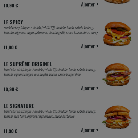
Ajouter
+
10,90 €
LE SPICY
poulet crispy (simple / double (+4.00 €)), cheddar fondu, salade iceberg,
tomates, oignons rouges, jalapenos, chorizo grillé, sauce tata maïté au curry
Ajouter
+
11,90 €
LE SUPRÊME ORIGINEL
bœuf charolais(simple / double (+4.00 €)), cheddar fondu, salade iceberg,
tomate, oignons rouges, œuf au plat, bacon, sauce burgershop
Ajouter
+
10,90 €
LE SIGNATURE
bœuf charolais(simple / double (+4.00 €)), cheddar fondu, salade iceberg,
tomate, lard fumé, oignons rings maison, sauce barbecue
Ajouter
+
11,90 €