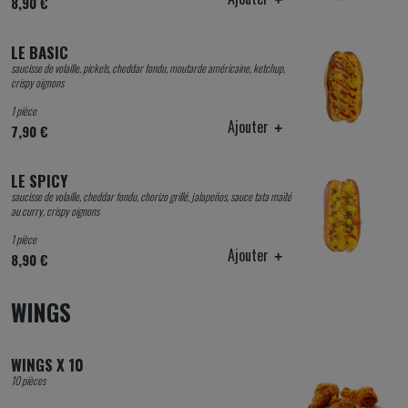
8,90 €
LE BASIC
saucisse de volaille, pickels, cheddar fondu, moutarde américaine, ketchup,
crispy oignons
1 pièce
Ajouter
7,90 €
LE SPICY
saucisse de volaille, cheddar fondu, chorizo grillé, jalapeños, sauce tata maïté
au curry, crispy oignons
1 pièce
Ajouter
8,90 €
WINGS
WINGS X 10
10 pièces