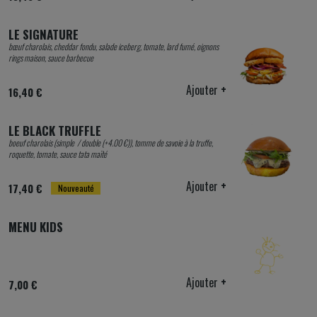
LE SIGNATURE
bœuf charolais, cheddar fondu, salade iceberg, tomate, lard fumé, oignons
rings maison, sauce barbecue
Ajouter
+
16,40 €
LE BLACK TRUFFLE
boeuf charolais (simple / double (+4.00 €)), tomme de savoie à la truffe,
roquette, tomate, sauce tata maïté
Ajouter
+
17,40 €
Nouveauté
MENU KIDS
Ajouter
+
7,00 €