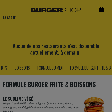
LA CARTE
Aucun de nos restaurants n'est disponible
actuellement, à demain !
ERTS
BOISSONS
FORMULE DU MIDI
FORMULE BURGER FRITE & 
FORMULE BURGER FRITE & BOISSONS
LE SUBLIME VÉGÉ
(simple / double (+4.00 €))tian de légumes (poivrons rouges, oignons,
champignons, tomate), galette de pomme de terre, tomme de savoie, sauce
tata maïté