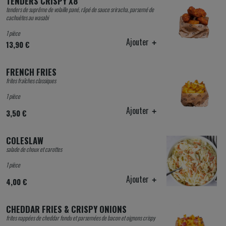
TENDERS CRISPY X8
tenders de suprême de volaille pané, râpé de sauce sriracha, parsemé de
cachuètes au wasabi
1 pièce
Ajouter
13,90 €
FRENCH FRIES
frites fraîches classiques
1 pièce
Ajouter
3,50 €
COLESLAW
salade de choux et carottes
1 pièce
Ajouter
4,00 €
CHEDDAR FRIES & CRISPY ONIONS
frites nappées de cheddar fondu et parsemées de bacon et oignons crispy