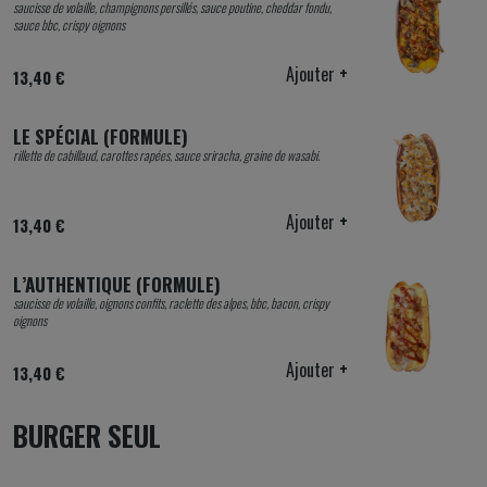
saucisse de volaille, champignons persillés, sauce poutine, cheddar fondu,
sauce bbc, crispy oignons
Ajouter
+
13,40 €
LE SPÉCIAL (FORMULE)
rillette de cabillaud, carottes rapées, sauce sriracha, graine de wasabi.
Ajouter
+
13,40 €
L’AUTHENTIQUE (FORMULE)
saucisse de volaille, oignons confits, raclette des alpes, bbc, bacon, crispy
oignons
Ajouter
+
13,40 €
BURGER SEUL