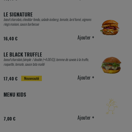
LE SIGNATURE
bœuf charolais, cheddar fondu, salade iceberg, tomate, lard fumé, oignons
rings maison, sauce barbecue
Ajouter
+
16,40 €
LE BLACK TRUFFLE
boeuf charolais (simple / double (+4.00 €)), tomme de savoie à la truffe,
roquette, tomate, sauce tata maïté
Ajouter
+
17,40 €
Nouveauté
MENU KIDS
Ajouter
+
7,00 €