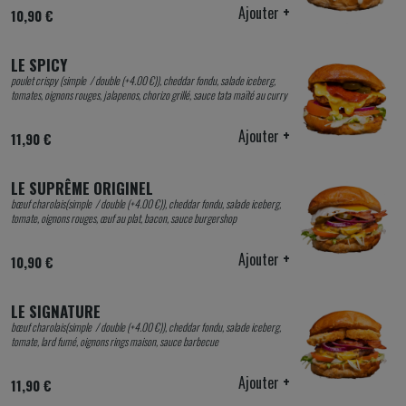
Ajouter
+
10,90 €
LE SPICY
poulet crispy (simple / double (+4.00 €)), cheddar fondu, salade iceberg,
tomates, oignons rouges, jalapenos, chorizo grillé, sauce tata maïté au curry
Ajouter
+
11,90 €
LE SUPRÊME ORIGINEL
bœuf charolais(simple / double (+4.00 €)), cheddar fondu, salade iceberg,
tomate, oignons rouges, œuf au plat, bacon, sauce burgershop
Ajouter
+
10,90 €
LE SIGNATURE
bœuf charolais(simple / double (+4.00 €)), cheddar fondu, salade iceberg,
tomate, lard fumé, oignons rings maison, sauce barbecue
Ajouter
+
11,90 €