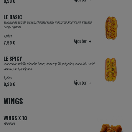
8,90 €
LE BASIC
saucisse de volaille, pickels, cheddar fondu, moutarde américaine, ketchup,
crispy oignons
1 pièce
Ajouter
7,90 €
LE SPICY
saucisse de volaille, cheddar fondu, chorizo grillé, jalapeños, sauce tata maïté
au curry, crispy oignons
1 pièce
Ajouter
8,90 €
WINGS
WINGS X 10
10 pièces