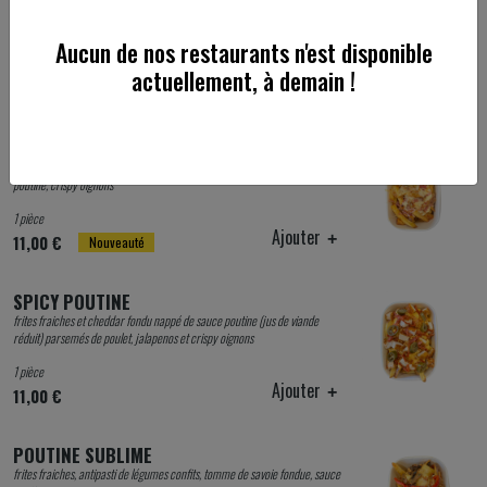
frites et cheddar fondu nappé de sauce poutine (jus de viande réduit)
parsemé de bacon et de crispy oignons
Aucun de nos restaurants n'est disponible
1 pièce
actuellement, à demain !
Ajouter
9,00 €
POUTINE TARTIFLETTE
frites fraiches, raclette des alpes fondue, oignons confits, bacon, sauce
poutine, crispy oignons
1 pièce
Ajouter
11,00 €
Nouveauté
SPICY POUTINE
frites fraiches et cheddar fondu nappé de sauce poutine (jus de viande
réduit) parsemés de poulet, jalapenos et crispy oignons
1 pièce
Ajouter
11,00 €
POUTINE SUBLIME
frites fraiches, antipasti de légumes confits, tomme de savoie fondue, sauce