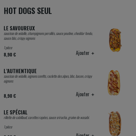
HOT DOGS SEUL
LE SAVOUREUX
saucisse de volaille, champignons persillés, sauce poutine, cheddar fondu,
sauce bbc, crispy oignons
1 pièce
Ajouter
8,90 €
L’AUTHENTIQUE
saucisse de volaille, oignons confits, raclette des alpes, bbc, bacon, crispy
oignons
Ajouter
8,90 €
LE SPÉCIAL
rillette de cabillaud, carottes rapées, sauce sriracha, graine de wasabi.
1 pièce
Ajouter