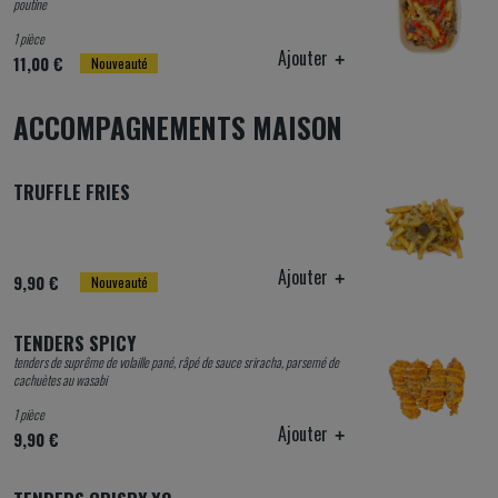
poutine
1 pièce
Ajouter
11,00 €
Nouveauté
ACCOMPAGNEMENTS MAISON
TRUFFLE FRIES
Ajouter
9,90 €
Nouveauté
TENDERS SPICY
tenders de suprême de volaille pané, râpé de sauce sriracha, parsemé de
cachuètes au wasabi
1 pièce
Ajouter
9,90 €