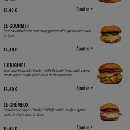
Ajouter
+
15,40 €
LE GOURMET
boeuf charolais,cheddar fondu,champignon persillés, oignons confits,sauce
barbecue
Ajouter
+
14,40 €
L'ORIGINEL
boeuf charolais (simple / double (+4.00 €)),cheddar fondu, salade iceberg,
tomate, oignons rouges, pickels,sauce secrète burgershop
Ajouter
+
14,40 €
LE CRÉMEUX
bœuf charolais (simple / double (+4.00 €)), raclette des alpes, oignons
confits, lard fumé, sauce barbecue
Ajouter
+
15,40 €