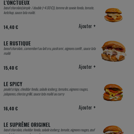
L'ONCTUEUX
bœuf charolais(simple / double (+4.00 €)), tomme de savoie fondu, tomate,
ketchup, sauce tata maïté.
Ajouter
+
14,40 €
LE RUSTIQUE
boeuf charolais , camembert au lait cru, pastrami , oignons confit , sauce tata
maïté
Ajouter
+
15,40 €
LE SPICY
poulet crispy, cheddar fondu, salade iceberg, tomates, oignons rouges,
jalapenos, chorizo grillé, sauce tata maïté au curry
Ajouter
+
16,40 €
LE SUPRÊME ORIGINEL
bœuf charolais, cheddar fondu, salade iceberg, tomate, oignons rouges, œuf