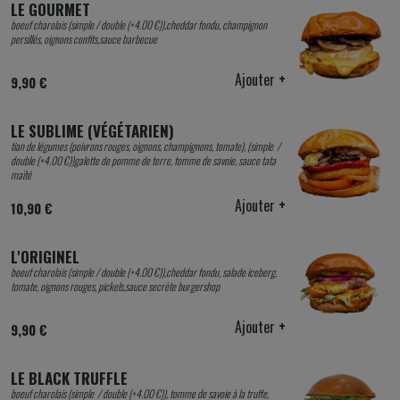
LE GOURMET
boeuf charolais (simple / double (+4.00 €)),cheddar fondu, champignon
persillés, oignons confits,sauce barbecue
Ajouter
+
9,90 €
LE SUBLIME (VÉGÉTARIEN)
tian de légumes (poivrons rouges, oignons, champignons, tomate), (simple /
double (+4.00 €))galette de pomme de terre, tomme de savoie, sauce tata
maïté
Ajouter
+
10,90 €
L'ORIGINEL
boeuf charolais (simple / double (+4.00 €)),cheddar fondu, salade iceberg,
tomate, oignons rouges, pickels,sauce secrète burgershop
Ajouter
+
9,90 €
LE BLACK TRUFFLE
boeuf charolais (simple / double (+4.00 €)), tomme de savoie à la truffe,