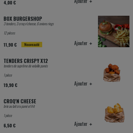
Ajouter
4,00 €
BOX BURGERSHOP
3 tenders, 3 croq n’cheese, 6 onions rings
12 pièces
Ajouter
11,90 €
Nouveauté
TENDERS CRISPY X12
tenders de suprême de volaille panés
1 pièce
Ajouter
19,90 €
CROQ'N CHEESE
brie au lait cru pané et frit
1 pièce
Ajouter
6,50 €