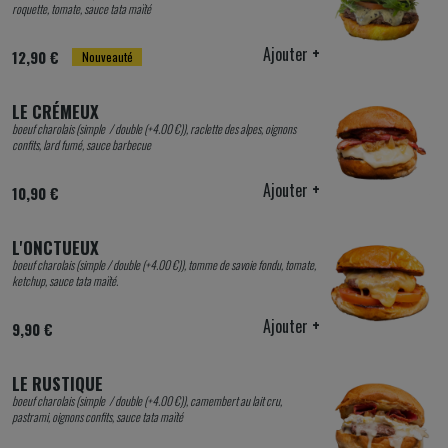
roquette, tomate, sauce tata maïté
Ajouter
+
12,90 €
Nouveauté
LE CRÉMEUX
boeuf charolais (simple / double (+4.00 €)), raclette des alpes, oignons
confits, lard fumé, sauce barbecue
Ajouter
+
10,90 €
L'ONCTUEUX
boeuf charolais (simple / double (+4.00 €)), tomme de savoie fondu, tomate,
ketchup, sauce tata maïté.
Ajouter
+
9,90 €
LE RUSTIQUE
boeuf charolais (simple / double (+4.00 €)), camembert au lait cru,
pastrami, oignons confits, sauce tata maïté