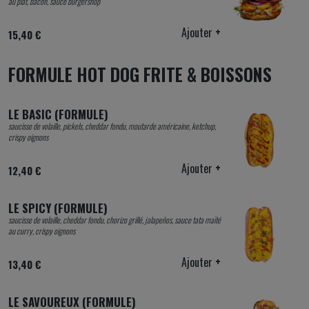
au plat, bacon, sauce burgershop
Ajouter
+
15,40 €
FORMULE HOT DOG FRITE & BOISSONS
LE BASIC (FORMULE)
saucisse de volaille, pickels, cheddar fondu, moutarde américaine, ketchup,
crispy oignons
Ajouter
+
12,40 €
LE SPICY (FORMULE)
saucisse de volaille, cheddar fondu, chorizo grillé, jalapeños, sauce tata maïté
au curry, crispy oignons
Ajouter
+
13,40 €
LE SAVOUREUX (FORMULE)