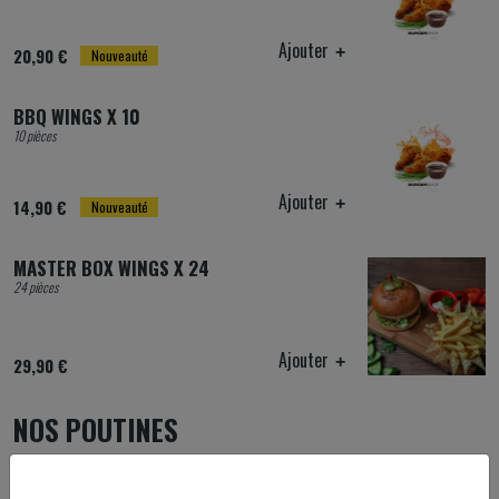
Ajouter
20,90 €
Nouveauté
BBQ WINGS X 10
10 pièces
Ajouter
14,90 €
Nouveauté
MASTER BOX WINGS X 24
24 pièces
Ajouter
29,90 €
NOS POUTINES
ORIGINEL POUTINE